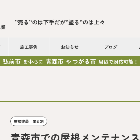
”売る”のは下手だが”塗る”のは上々
工業
て
施工事例
お知らせ
ブログ
弘前市
青森市
つがる市
を中心に
や
周辺で対応可能！
屋根塗装 業者別
青森市での屋根メンテナン