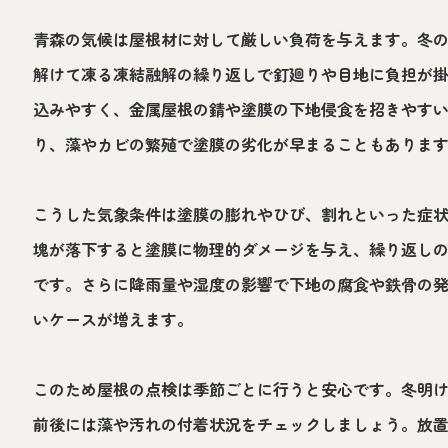
青森の気候は屋根材に対して厳しい負荷を与えます。冬
解けて凍る凍結融解の繰り返しで釘廻りや目地に負担が
込みやすく、金属屋根の錆や塗膜の下地侵食を招きやす
り、藻やカビの繁殖で塗膜の劣化が早まることもありま
こうした気象条件は塗膜の膨れやひび、割れといった症
塊が落下すると塗膜に物理的ダメージを与え、繰り返し
です。さらに降雨量や湿度の影響で下地の腐食や鉄骨の
いケースが増えます。
このため屋根の点検は季節ごとに行うと安心です。冬明
前後には藻や汚れの付着状況をチェックしましょう。放