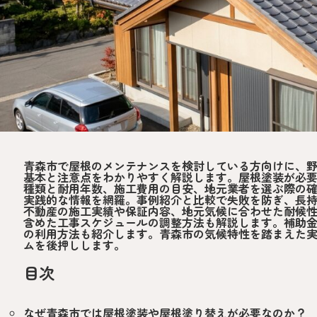
青森市で屋根のメンテナンスを検討している方向けに、
基本と注意点をわかりやすく解説します。屋根塗装が必
種類と耐用年数、施工費用の目安、地元業者を選ぶ際の
実践的な情報を網羅。事例紹介と比較で失敗を防ぎ、長
不動産の施工実績や保証内容、地元気候に合わせた耐候
含めた工事スケジュールの調整方法も解説します。補助
の利用方法も紹介します。青森市の気候特性を踏まえた
ムを後押しします。
目次
なぜ青森市では屋根塗装や屋根塗り替えが必要なのか？