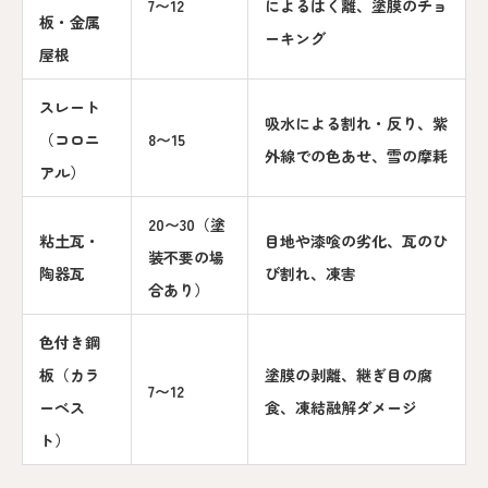
7〜12
によるはく離、塗膜のチョ
板・金属
ーキング
屋根
スレート
吸水による割れ・反り、紫
（コロニ
8〜15
外線での色あせ、雪の摩耗
アル）
20〜30（塗
粘土瓦・
目地や漆喰の劣化、瓦のひ
装不要の場
陶器瓦
び割れ、凍害
合あり）
色付き鋼
板（カラ
塗膜の剥離、継ぎ目の腐
7〜12
ーベス
食、凍結融解ダメージ
ト）