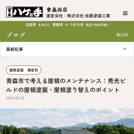
青森西店
運営会社：株式会社 佐藤塗装工業
弘前市
青森市
つがる市
を中心に
や
周辺で対応可能！
ブログ
BLOG
最新記事
屋根塗装 業者別
青森市で考える屋根のメンテナンス：秀光ビ
ルドの屋根塗装・屋根塗り替えのポイント
2026.06.25