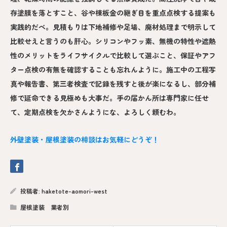
存塗膜を落とすこと、谷や棟板金の継ぎ目を重点点検する提案も
実践的だべ。見積もりは下地補修や足場、廃材処理まで明示して
比較せえと言うのも肝心。シリコンやフッ素、無機の特性や遮熱
性のメリットをライフサイクルで比較して選ぶこと、保証やアフ
ター点検の有無を確認することも忘れんように。施工中の工程写
真や報告書、第三者検査で記録を残すと後が楽になるし、部分補
修で延命できる見極めも大事だ。手の届かん所は専門家に任せ
て、定期点検を欠かさんようにな、よろしく頼むわ。
外壁塗装・屋根塗装の相談はお気軽にどうぞ！
投稿者:
haketote-aomori-west
屋根塗装 業者別