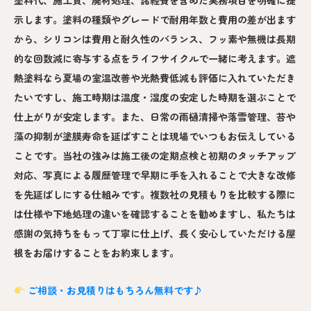
示します。塗料の種類やグレードで耐用年数と費用の差が出ます
から、シリコンは費用と耐久性のバランス、フッ素や無機は長期
的な回数減に寄与する点をライフサイクルで一緒に考えます。遮
熱塗料なら夏場の室温改善や光熱費低減も評価に入れていただき
たいですし、施工時期は温度・湿度の安定した時期を選ぶことで
仕上がりが安定します。また、日常の雨樋清掃や落雪管理、苔や
藻の抑制が塗膜寿命を延ばすことは現場でいつもお伝えしている
ことです。当社の強みは施工後の定期点検と初期のタッチアップ
対応、写真による履歴管理で早期に手を入れることで大きな改修
を先延ばしにする仕組みです。複数社の見積もりを比較する際に
は仕様や下地処理の違いを確認することを勧めますし、私たちは
感謝の気持ちをもって丁寧に仕上げ、長く安心していただける屋
根をお届けすることをお約束します。
ご相談・お見積りはもちろん無料です♪