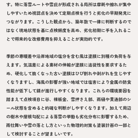
す。特に落雪ルートや雪庇が形成される局所は摩耗や擦れが集中
しやすいため視認点を決めて定期点検を行うと劣化の早期発見に
つながります。こうした観点から、築年数で一律に判断するので
はなく現地状態を基に点検頻度を高め、劣化初期に手を入れるこ
とで将来的な改修費用を抑えることが実効的です。
季節の寒暖差や沿岸地域の塩分を含む風は塗膜に別種の負荷を与
えます。気温差による素材の伸縮が塗膜に追従性を要求するた
め、硬化して脆くなった古い塗膜はひび割れや剥がれを生じやす
くなりますし、海風の影響が強い地域では塩害により金属の防食
性能が低下して錆が進行しやすくなります。これらの環境要因を
踏まえて点検項目に谷、棟板金、雪押さえ部、雨樋や貫通部のシ
ール状態を含めると的確な判断がしやすくなります。加えて周辺
の樹木や屋根勾配による落雪の挙動も劣化分布に影響するため、
雨仕舞いや雪の落とし方といった物理的対策も塗装計画の一部と
して検討することが望ましいです。