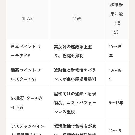
標準耐
用年数
製品名
特徴
（目
安）
日本ペイント サ
高反射の遮熱系上塗
10〜15
ーモアイSi
り、色褪せ抑制
年
関西ペイント ア
遮熱性と耐候性のバラ
10〜15
レスクールSi
ンスが良い屋根用塗料
年
屋根向けの遮熱・耐候
SK化研 クールタ
製品、コストパフォー
9〜12年
イトSi
マンス重視
アステックペイン
低汚染性で色持ちが良
12〜15