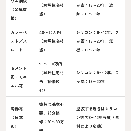
ウム鋼板
（30坪住宅相
ッ素：15〜20年、遮
（金属屋
当）
熱：10〜15年
根）
カラーベ
40〜80万円
シリコン：8〜12年、フ
スト／ス
（30坪住宅相
ッ素：15〜20年、無
レート
当）
機：15〜25年
50〜100万円
セメント
（30坪住宅相
シリコン：8〜12年、フ
瓦・モニ
当、補修含
ッ素：15〜20年
エル瓦
む）
塗装は基本不
陶器瓦
塗装する場合はシリコ
要、部分補
（日本
ン等で8〜12年程度（素
修：30〜80万
瓦）
材により変動）
円