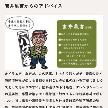
吉井亀吉からのアドバイス
オイラぁ吉井亀吉だ。この記事、しっかり読んだぞ…青森の雪と
凍結で屋根が受ける負担や素材ごとの劣化の違いを丁寧にまとめ
てあって分かりやすい。塗料選びや下地処理、ケレンやシーラー
の重要性、落雪対策まで工程管理に触れてるのは現場目線で頼も
しい。特に塩害や寒暖差を考慮した仕様書確認や適正膜厚の管
理、乾燥時間の配慮を強調してる点は賛成だ。高圧洗浄で苔や既