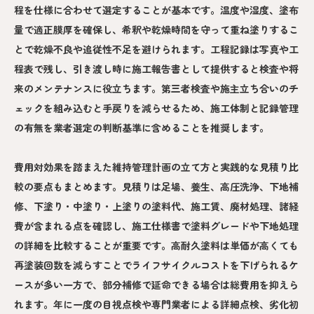
程を仕様に合わせて選定することが基本です。温度や湿度、塗布
量で適正膜厚を確保し、希釈や乾燥時間を守って重ね塗りするこ
とで乾燥不良や追従性不足を避けられます。工程記録は写真や工
程表で残し、引き渡し時に施工報告書として提供すると検査や将
来のメンテナンスに役立ちます。第三者検査や施主立ち合いのチ
ェックを組み込むと手戻りを減らせるため、施工体制と記録管理
の有無を業者選定の判断基準に含めることを推奨します。
費用対効果を踏まえた維持管理計画の立て方と実践的な見積り比
較の要点もまとめます。見積りは足場、養生、高圧洗浄、下地補
修、下塗り・中塗り・上塗りの塗料代、施工賃、廃材処理、諸経
費が含まれる点を確認し、施工仕様書で塗料グレードや下地処理
の詳細を比較することが重要です。高耐久塗料は単価が高くても
再塗装回数を減らすことでライフサイクルコストを下げられるケ
ースが多い一方で、部分補修で延命できる場合は総費用を抑えら
れます。年に一度の目視点検や専門業者による詳細点検、劣化初