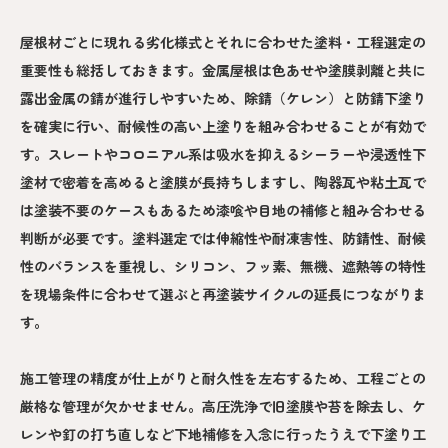
屋根材ごとに現れる劣化様式とそれに合わせた塗料・工程選定の
重要性も総括しておきます。金属屋根は色あせや塗膜剥離と共に
露出金属の錆が進行しやすいため、除錆（ケレン）と防錆下塗り
を確実に行い、耐候性の高い上塗りを組み合わせることが有効で
す。スレートやコロニアル系は吸水を抑えるシーラーや浸透性下
塗材で密着を高めると塗膜が長持ちしますし、陶器瓦や粘土瓦で
は塗装不要のケースもあるため漆喰や目地の補修と組み合わせる
判断が必要です。塗料選定では伸縮性や耐凍害性、防錆性、耐候
性のバランスを重視し、シリコン、フッ素、無機、遮熱等の特性
を現場条件に合わせて選ぶと再塗装サイクルの延長につながりま
す。
施工管理の精度が仕上がりと耐久性を左右するため、工程ごとの
厳格な管理が欠かせません。高圧洗浄で旧塗膜や苔を除去し、ケ
レンや釘の打ち直しなど下地補修を入念に行ったうえで下塗り工