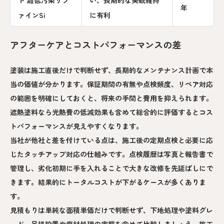
ト 超低汚染リフ
い、長期的な美観維持
年
ァインSi
に有利
アフターケアとコストパフォーマンスの差
塗装は施工直後だけで判断せず、長期的なメンテナンス計画で本
当の価値が分かります。保証期間の有無や点検頻度、リペア対応
の範囲を明確にしておくと、将来の手間と費用を抑えられます。
遮熱塗料なら光熱費の低減効果も含めて総合的に評価するとコス
トパフォーマンスが見えやすくなります。
当社が他社と差を付けている点は、施工後の定期点検と必要に応
じたタッチアップ対応の仕組みです。点検履歴は写真と報告書で
管理し、劣化初期に手を入れることで大きな改修を先延ばしにで
きます。結果的にトータルコストが下がるケースが多くありま
す。
見積もりは単純な面積単価だけで判断せず、下地処理や塗料グレ