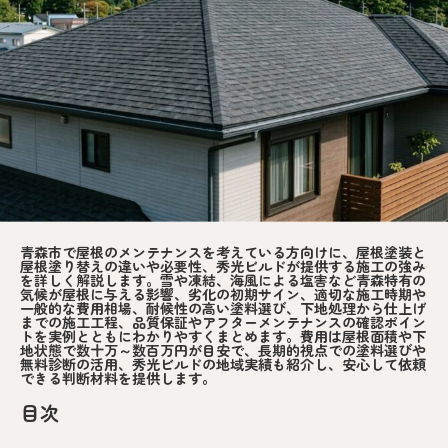
青森市で屋根のメンテナンスを考えている方向けに、屋根塗装と
屋根塗り替えの違いや必要性、秀光ビルドが提供する施工の強み
を詳しく解説します。雪や凍結、海風による塩害など青森特有の
気候が屋根に与える影響、劣化の初期サイン、適切な施工時期や
一般的な費用相場、耐候性の高い塗料選び、下地処理から仕上げ
までの施工工程、品質保証やアフターメンテナンスの確認ポイン
トを実例とともにわかりやすくまとめます。費用は屋根面積や下
地状態で数十万～数百万円が目安で、長期的視点での塗料選びや
無料診断の活用、秀光ビルドの地域実績も紹介し、安心して依頼
できる判断材料を提供します。
目次