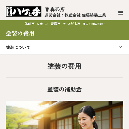
青森西店
運営会社：株式会社 佐藤塗装工業
弘前市
青森市
つがる市
を中心に
や
周辺で対応可能！
塗装の費用
塗装について
塗装の費用
塗装の補助金