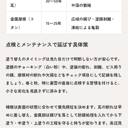
30〜50年
瓦）
や藻の繁殖
金属屋根（ト
広域の錆び・塗膜剥離・
15〜25年
タン）
凍結による亀裂
点検とメンテナンスで延ばす具体策
塗り替えのタイミングは見た目だけで判断しない方が安心です。
塗膜のチョーキング（白い粉）や、塗装の膨れ、剥離、ビス周り
の錆、屋根材の割れや欠損などをチェック項目にして記録を残し
ましょう。春と秋、特に豪雪の直後に点検する習慣を付けると、
小さな劣化を見逃さずに済みます。
補修は表面の状態に合わせて優先順位を決めます。瓦の割れは早
めに差し替え、金属部は錆びを落として防錆処理を入れてから下
塗り・中塗り・上塗りの工程を守ると持ちが変わります。高圧洗