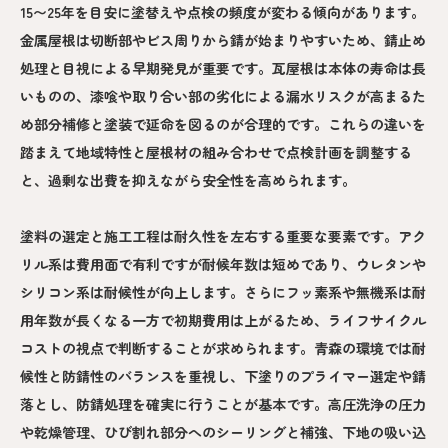
15〜25年を目安に塗替えや点検の頻度が変わる傾向があります。
金属屋根は切断部やビス周りから錆が始まりやすいため、錆止め
処理と目視による早期発見が重要です。瓦屋根は本体の寿命は長
いものの、漆喰や取り合い部の劣化による漏水リスクが高まるた
め部分補修と塗装で延命を図るのが合理的です。これらの違いを
踏まえて地域特性と屋根材の組み合わせで点検計画を調整する
と、過剰な出費を抑えながら安全性を高められます。
塗料の選定と施工工程は耐久性を左右する重要な要素です。アク
リル系は費用面で有利ですが耐候年数は短めであり、ウレタンや
シリコン系は耐候性が向上します。さらにフッ素系や無機系は耐
用年数が長くなる一方で初期費用は上がるため、ライフサイクル
コストの視点で判断することが求められます。青森の環境では耐
候性と防錆性のバランスを重視し、下塗りのプライマー選定や錆
落とし、防錆処理を確実に行うことが基本です。高圧洗浄の圧力
や乾燥管理、ひび割れ部分へのシーリングと補強、下地の吸い込