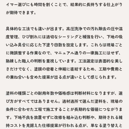
イマー選びにも時間を割くことで、結果的に長持ちする仕上がり
が期待できます。
具体的な工法でも違いが出ます。高圧洗浄での汚れ除去の圧や温
度管理、ひび割れには適切なシーリングと補強を行い、下地の吸
い込み具合に応じた下塗り回数を設定します。これらは現場ごと
に微調整する作業なので、マニュアル通りの一律施工にはせず、
熟練した職人の判断を重視しています。工法選定は表面的な美し
さだけでなく、塗膜の密着と伸縮に直結するため、工期や費用と
の兼ね合いも含めた提案が出る点が違いとして感じられます。
塗料の種類ごとの耐用年数や価格感は判断材料になりますが、選
び方がすべてではありません。適材適所で選んだ塗料を、現場の
条件に合わせた工程で施工することが長期的な価値につながりま
す。下地不良を放置せずに改修を組み込む判断や、期待される維
持コストを見据えた仕様提案が行われる点が、単なる塗り替えと