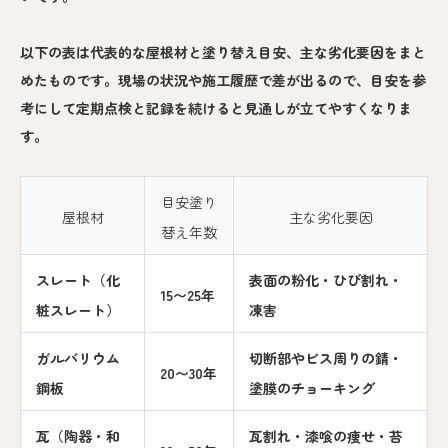
以下の表は代表的な屋根材と塗り替え目安、主な劣化要因をまと
めたものです。現場の状況や施工履歴で差が出るので、目安を参
考にして定期点検と記録を続けると見通しが立てやすくなりま
す。
目安塗り
屋根材
主な劣化要因
替え年数
スレート（化
表面の粉化・ひび割れ・
15〜25年
粧スレート）
凍害
ガルバリウム
切断部やビス周りの錆・
20〜30年
鋼板
塗膜のチョーキング
瓦（陶器・和
瓦割れ・漆喰の痩せ・苔