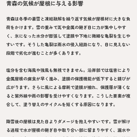
青森の気候が屋根に与える影響
青森は冬季の豪雪と凍結融解を繰り返す気候が屋根材に大きな負
荷をかけます。雪の重みで瓦や金属の継ぎ目に力が集中しやす
く、氷になった水分が膨張して塗膜や下地に微細な亀裂を生じや
すいです。そうした亀裂は雨水の侵入経路になり、目に見えない
段階で劣化が進むことが多くあります。
塩分を含む海風や強風も無視できません。沿岸部では塩害により
金属屋根の腐食が早く進み、塗膜の保護機能が低下すると錆びが
広がります。さらに風による摩耗で塗膜が擦れ、保護層が薄くな
ると紫外線や雨の影響を受けやすくなります。こうした要素が複
合して、塗り替えのサイクルを短くする原因になります。
降雪後の屋根は見た目よりダメージを抱えやすいです。雪が解け
る過程で水が屋根の継ぎ目や取り合い部に留まりやすく、漏水や