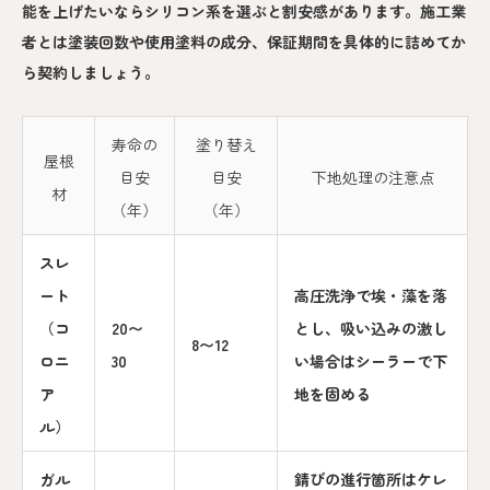
能を上げたいならシリコン系を選ぶと割安感があります。施工業
者とは塗装回数や使用塗料の成分、保証期間を具体的に詰めてか
ら契約しましょう。
寿命の
塗り替え
屋根
目安
目安
下地処理の注意点
材
（年）
（年）
スレ
ート
高圧洗浄で埃・藻を落
（コ
20〜
とし、吸い込みの激し
8〜12
ロニ
30
い場合はシーラーで下
ア
地を固める
ル）
ガル
錆びの進行箇所はケレ