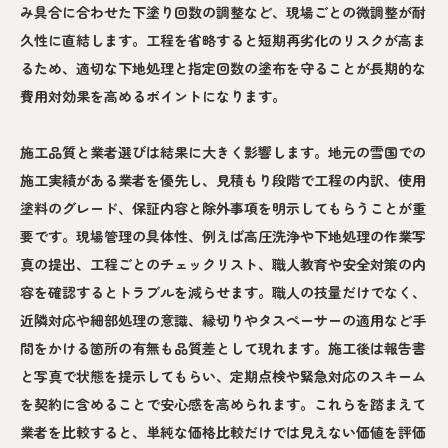
み具合に合わせた下塗り回数の調整など、現場ごとの微調整が耐
久性に直結します。工程を省略すると短期再劣化のリスクが高ま
るため、適切な下地処理と指定回数の塗布を守ることが長期的な
費用対効果を高めるポイントになります。
施工品質と業者選びは結果に大きく影響します。地元の雪国での
施工実績がある業者を優先し、見積もり段階で工程の内訳、使用
塗料のグレード、保証内容と除外事項を明示してもらうことが重
要です。現場管理の具体性、例えば高圧洗浄や下地処理の作業写
真の提出、工程ごとのチェックリスト、職人教育や安全対策の内
容を確認するとトラブルを減らせます。職人の技量だけでなく、
近隣対応や細部処理の意識、縁切りやタスペーサーの適用など手
間をかける箇所の有無も品質差として現れます。施工後は報告書
と写真で状態を提示してもらい、定期点検や緊急対応のスキーム
を契約に含めることで安心感を高められます。これらを踏まえて
業者を比較すると、単純な価格比較だけでは見えない価値を評価