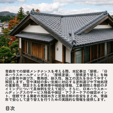
青森市での屋根メンテナンスを考える際、本記事は「屋根」「日
本ハウスホールディングス」「屋根塗装」「屋根塗り替え」を軸
に必要性や選び方、費用感、耐久性、施工の流れを分かりやすく
解説します。雪や凍結の多い気候に対応する塗料選びや下地処理
の重要性、想定される費用帯や補助金情報、工事期間と季節のタ
イミングについて具体例を交えて紹介。さらに、日本ハウスホー
ルディングスのサービス特長や保証・アフターケアの確認ポイン
ト、信頼できる業者の見極め方と定期点検の目安をまとめ、青森
市で安心して塗り替えを行うための実践的な情報を提供します。
目次