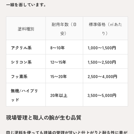
一線を画しています。
耐用年数（目
標準価格（㎡あた
塗料種別
安）
り）
アクリル系
8〜10年
1,000〜1,500円
シリコン系
12〜15年
1,500〜2,500円
フッ素系
15〜20年
2,500〜4,000円
無機/ハイブリ
20年以上
3,500〜5,000円
ッド
現場管理と職人の腕が生む品質
同じ塗料を使っても現場の管理が甘いと仕上がりと耐久性に差が