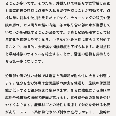
ることが多いです。そのため、外観だけで判断せずに雪解け直後
と降雪前後の時期に点検を入れる習慣を持つことが有効です。点
検は単に割れや欠損を見るだけでなく、チョーキングの程度や塗
膜の膨れ、ビス周りの錆の有無、谷や取り合い部に水が滞留して
いないかを確認することが必要です。写真と記録を残すことで経
年変化を追跡しやすくなり、小さな劣化を早期に捕らえて対処す
ることで、結果的に大規模な補修頻度を下げられます。定期点検
と早期補修のサイクルを確立することが、雪国の屋根を長持ちさ
せる第一歩になります。
沿岸部や風の強い地域では塩害と風摩耗が耐久性に大きく影響し
ます。塩分を含む海風は金属屋根の腐食を促進し、塗膜の保護機
能が低下すると錆が急速に広がります。さらに強風による塗膜の
摩耗や飛来物の衝撃で表面が荒れると、紫外線や雨の影響を受け
やすくなります。屋根材ごとの特性も考慮して対応を分ける必要
があり、スレート系は粉化やひび割れが進行しやすく、一般的に