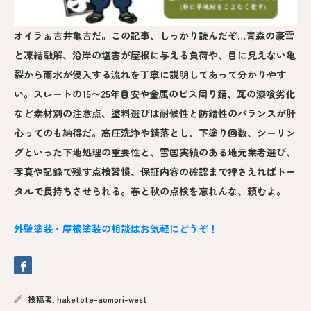
オイラぁ吉井亀吉だ。この記事、しっかり読んだぞ…青森の豪雪
と凍結融解、沿岸の塩害が屋根に与える負荷や、目に見えない亀
裂から雨水が侵入する流れを丁寧に説明してあって分かりやす
い。スレートの15〜25年目安や金属のビス周り錆、瓦の漆喰劣化
など素材別の注意点、塗料選びは耐候性と防錆性のバランスが肝
心ってのも納得だ。高圧洗浄や錆落とし、下塗り回数、シーリン
グといった下地処理の重要性と、雪国実績のある地元業者選び、
写真や記録で残す点検習慣、保証内容の確認まで押さえればトー
タルで長持ちさせられる。春と秋の点検を忘れんな、頼むよ。
外壁塗装・屋根塗装の相談はお気軽にどうぞ！
投稿者:
haketote-aomori-west