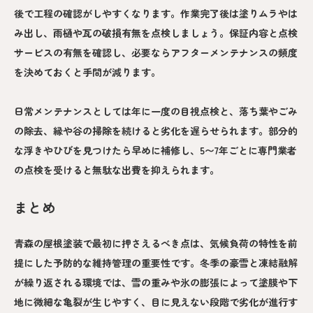
後で工程の確認がしやすくなります。作業完了後は塗りムラやは
み出し、雨樋や瓦の破損有無を点検しましょう。保証内容と点検
サービスの有無を確認し、必要ならアフターメンテナンスの頻度
を決めておくと手間が減ります。
日常メンテナンスとしては年に一度の目視点検と、落ち葉やごみ
の除去、縁や谷の掃除を続けると劣化を遅らせられます。部分的
な浮きやひびを見つけたら早めに補修し、5〜7年ごとに専門業者
の点検を受けると無駄な出費を抑えられます。
まとめ
青森の屋根塗装で最初に押さえるべき点は、気候負荷の特性を前
提にした予防的な維持管理の重要性です。冬季の豪雪と凍結融解
が繰り返される環境では、雪の重みや氷の膨張によって塗膜や下
地に微細な亀裂が生じやすく、目に見えない段階で劣化が進行す