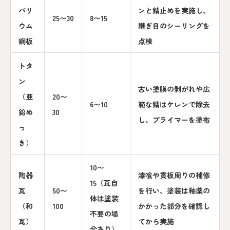
バリ
ンと錆止めを実施し、
25〜30
8〜15
ウム
継ぎ目のシーリングを
鋼板
点検
トタ
ン
古い塗膜の剥がれや広
（亜
20〜
6〜10
範な錆はケレンで除去
鉛め
30
し、プライマーを塗布
っ
き）
10〜
陶器
漆喰や貫板周りの補修
15（瓦自
瓦
50〜
を行い、塗装は釉薬の
体は塗装
（和
100
かかった部分を確認し
不要の場
瓦）
てから実施
合あり）