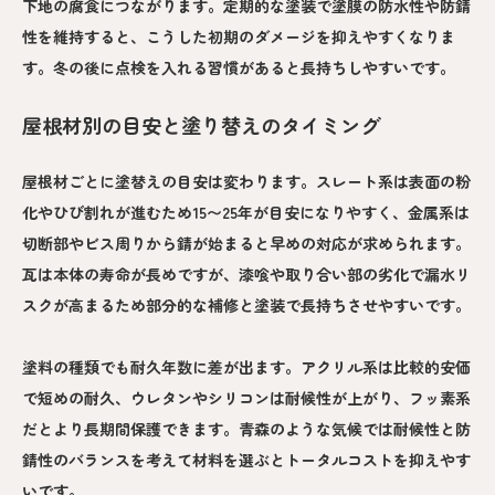
下地の腐食につながります。定期的な塗装で塗膜の防水性や防錆
性を維持すると、こうした初期のダメージを抑えやすくなりま
す。冬の後に点検を入れる習慣があると長持ちしやすいです。
屋根材別の目安と塗り替えのタイミング
屋根材ごとに塗替えの目安は変わります。スレート系は表面の粉
化やひび割れが進むため15〜25年が目安になりやすく、金属系は
切断部やビス周りから錆が始まると早めの対応が求められます。
瓦は本体の寿命が長めですが、漆喰や取り合い部の劣化で漏水リ
スクが高まるため部分的な補修と塗装で長持ちさせやすいです。
塗料の種類でも耐久年数に差が出ます。アクリル系は比較的安価
で短めの耐久、ウレタンやシリコンは耐候性が上がり、フッ素系
だとより長期間保護できます。青森のような気候では耐候性と防
錆性のバランスを考えて材料を選ぶとトータルコストを抑えやす
いです。