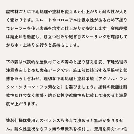
屋根材ごとに下地処理や塗料を変えると仕上がりと耐久性が大き
く変わります。スレートやコロニアルは吸水性があるため下塗り
でシーラーを使い表面を均すと仕上がりが安定します。金属屋根
は錆止めを徹底し、目立つ凹みや継ぎ目のシーリングを確認して
から中・上塗りを行うと長持ちします。
下の表は代表的な屋根材ごとの寿命と塗り替え目安、下地処理の
注意点をまとめた実在データです。施工前に該当する屋根材と状
態を照らし合わせ、適切な下地処理と塗料系統（アクリル・ウレ
タン・シリコン・フッ素など）を選びましょう。塗料の機能は耐
候性だけでなく防藻・防カビ性や遮熱性も比較して決めると満足
度が上がります。
塗装仕様は費用とのバランスも考えて決めると無理がありませ
ん。耐久性重視ならフッ素や無機系を検討し、費用を抑えつつ性