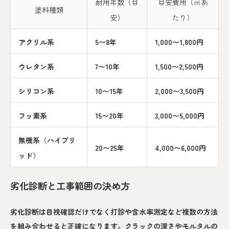
耐用年数（目
目安費用（㎡あ
塗料種類
安）
たり）
アクリル系
5〜8年
1,000〜1,800円
ウレタン系
7〜10年
1,500〜2,500円
シリコン系
10〜15年
2,000〜3,500円
フッ素系
15〜20年
3,000〜5,000円
無機系（ハイブリ
20〜25年
4,000〜6,000円
ッド）
劣化診断と工事範囲の決め方
劣化診断は目視確認だけでなく打診や含水率測定など複数の方法
を組み合わせると正確になります。クラックの深さやモルタルの