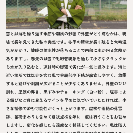
雪と融解を繰り返す季節や潮風の影響で外壁がどう痛むかは、現
場で長年見てきた私の実感です。冬季の積雪が長く残ると常時湿
気がかかり、塗膜の防水性が落ちることで内部に水が回る危険が
ありますし、春先の融雪で毛細管現象を通じて小さなクラックか
ら水が入り込むと、凍結時の膨張で劣化が一気に進みます。海に
近い場所では塩分を含む風で金属部や下地が腐食しやすく、放置
すると錆びや剥離が広がることが少なくありません。外壁のひび
割れ、塗膜の浮き、黒ずみやチョーキング（白い粉）、塩害によ
る錆びなど目に見えるサインを早めに気づいていただければ、小
さな補修で済む可能性がぐっと上がります。屋根や雨樋の落雪
跡、基礎まわりも含めて目視点検を年に一度は行うことをお勧め
しますし、変化を感じたら遠慮なく相談してください。私は職人