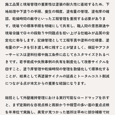
施工品質と現場管理の重要性は塗装の耐久性に直結するため、下
地処理や下塗りの手順、養生の精度、塗布量の管理、塗布厚の確
認、乾燥時間の厳守といった工程管理を重視する必要がありま
す。現場での標準手順を明確にして共有し、職人間の意思疎通や
現場会議で日々の段取りや問題点を拾い上げる仕組みが品質の安
定化に寄与します。記録管理として工程写真や塗料の仕様書、塗
布量のデータを引き渡し時に残すことが望ましく、保証やアフタ
ーサービスは塗料仕様や施工条件に応じてカスタマイズされるべ
きです。若手育成や失敗事例の共有を制度化して改善サイクルを
回すこと、塗り厚管理や乾燥時間の管理を数値化して標準化する
ことが、結果として再塗装サイクルの延長とトータルコスト削減
につながる点が本文からの重要な結論になります。
総括として外壁維持管理における実行可能なロードマップを示す
と、まず定期的な目視点検と雨掛かりや積雪の多い面の重点点検
を年単位で実施し、異常が見つかった箇所は早めに部分補修で対