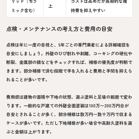
リッド（セラ
コストは高めだが長期的な維
上
ミック含む）
持費を抑えやすい
点検・メンテナンスの考え方と費用の目安
点検は年に一度の目視と、5年ごとの専門業者による詳細確認を
目安にしましょう。外壁のひび割れや剥離、コーキングの硬化や
断裂、金属部の錆などをチェックすれば、補修の優先度が判断で
きます。部分補修で済む段階で手を入れると費用と手間を抑えら
れることが多いです。
費用感は建物の面積や下地の状態、選ぶ塗料と足場の範囲で変わ
ります。一般的な戸建ての外壁全面塗装は100万〜200万円台が
目安とされることが多く、部分補修は数万円〜数十万円で収まる
ケースが多いです。ただし下地補修が多い場合や高耐久塗料を選
ぶと金額は上がります。