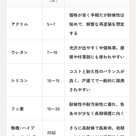
（年）
価格が安く手軽だが耐候性は
アクリル
5〜7
短めで、頻繁な再塗装を想定
する
光沢が出やすく中価格帯。屋
ウレタン
7〜10
根や付帯部にも使われやすい
コストと耐久性のバランスが
シリコン
10〜15
良く、戸建てで一般的に採用
されやすい
耐候性や耐汚染性に優れ、色
フッ素
15〜20
あせが少なく長期保護に向く
無機/ハイブ
さらに高耐候で長寿命。初期
20以