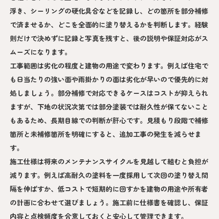
浮き、シーリングの硬化具合などを記録し、どの箇所を部分補修
で済ませるか、どこを全面的に塗り替えるかを判断します。経験
則だけで決めずに記録と写真を残すと、後の説明や保証対応がス
ムーズになります。
工事範囲は劣化の程度と建物の用途で変わります。例えば住宅で
も日当たりの強い面や雨掛かりの面は劣化が早いので優先的に対
処しましょう。部分補修で対応できるケースはコストが抑えられ
ますが、下地の状況次第では部分塗装では耐久性が保てないこと
もあるため、長期目線での判断が肝心です。見積もり段階で補修
箇所と未補修箇所を明確にすると、追加工事の発生を減らせま
す。
施工仕様は将来のメンテナンスサイクルを見越して組むと負担が
減ります。例えば高耐久の塗料を一度採用して次回の塗り替え間
隔を伸ばすか、低コストで短期的に回すかを建物の用途や所有者
の計画に合わせて選びましょう。施工前に仕様書を確認し、保証
内容と点検頻度を合意しておくと安心して管理できます。