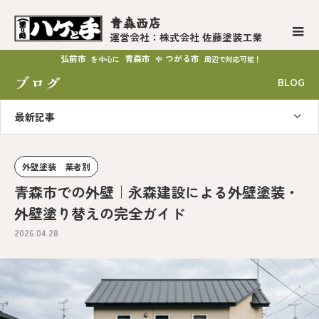
青森西店
運営会社：株式会社 佐藤塗装工業
弘前市
青森市
つがる市
を中心に
や
周辺で対応可能！
ブログ
BLOG
最新記事
外壁塗装 業者別
青森市での外壁｜永森建設による外壁塗装・
外壁塗り替えの完全ガイド
2026.04.28