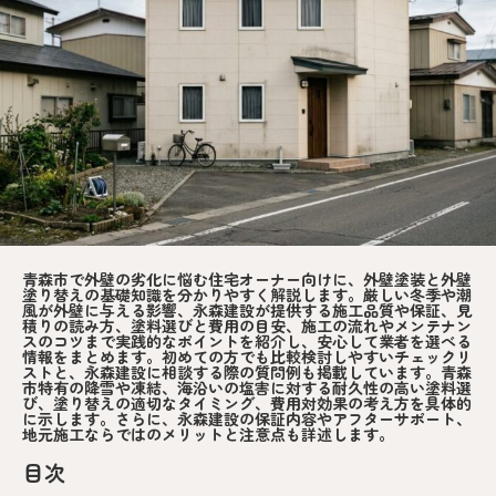
青森市で外壁の劣化に悩む住宅オーナー向けに、外壁塗装と外壁
塗り替えの基礎知識を分かりやすく解説します。厳しい冬季や潮
風が外壁に与える影響、永森建設が提供する施工品質や保証、見
積りの読み方、塗料選びと費用の目安、施工の流れやメンテナン
スのコツまで実践的なポイントを紹介し、安心して業者を選べる
情報をまとめます。初めての方でも比較検討しやすいチェックリ
ストと、永森建設に相談する際の質問例も掲載しています。青森
市特有の降雪や凍結、海沿いの塩害に対する耐久性の高い塗料選
び、塗り替えの適切なタイミング、費用対効果の考え方を具体的
に示します。さらに、永森建設の保証内容やアフターサポート、
地元施工ならではのメリットと注意点も詳述します。
目次