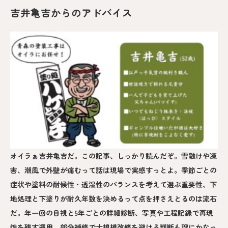
吉井亀吉からのアドバイス
オイラぁ吉井亀吉だ。この記事、しっかり読んだぞ。雪融けや凍
害、潮風で外壁が痛むって話は現場で実感すっとよ。季節ごとの
症状や塗料の耐候性・透湿性のバランスを考えて選ぶ重要性、下
地処理と下塗りが耐久年数を決めるって点を押さえとるのは流石
だ。年一回の目視と5年ごとの詳細診断、写真や工程記録で再現
性を残す運用、部分補修で大規模改修を避ける判断も理にかなっ