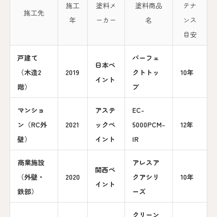
施工
塗料メ
塗料商品
テナ
施工先
年
ーカー
名
ンス
目安
戸建て
パーフェ
日本ペ
（木造2
2019
クトトッ
10年
イント
階）
プ
マンショ
アステ
EC-
ン（RC外
2021
ックペ
5000PCM-
12年
壁）
イント
IR
商業施設
アレスア
関西ペ
（外壁・
2020
クアシリ
10年
イント
鉄部）
ーズ
クリーン