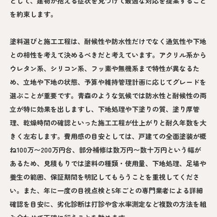
として、建物が抱える症状を見つけて最適な対応を提案すること
を約束します。
塗料選びと施工工程は、耐候性や防水性だけでなく通気性や下地
との相性を考えて決めるべきだと考えています。アクリル系から
ウレタン系、シリコン系、フッ素や無機系まで特性が異なるた
め、立地や下地の状態、予算や維持管理計画に応じてグレードを
選ぶことが重要です。青森のような気候では防水性と耐候性の両
立が特に効果を出しますし、下地処理や下塗りの質、塗り厚管
理、乾燥時間の確認といった施工工程が仕上がりと耐久年数を大
きく左右します。費用感の目安としては、戸建ての全面塗装が概
ね100万〜200万円台、部分補修は数万円〜数十万円という幅が
あるため、見積もりでは塗料の種類・使用量、下地処理、足場や
養生の範囲、保証期間を明記してもらうことを重視してくださ
い。また、年に一度の目視点検と5年ごとの専門業者による詳細
確認を目安に、劣化診断は打診や含水率測定など複数の方法を組