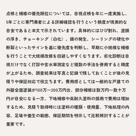
点検と補修の優先順位については、目視点検を年に一度実施し、
5年ごとに専門業者による詳細確認を行うという頻度が現実的な
目安であると本文で示されています。具体的にはひび割れ、塗膜
の浮き、チョーキング（白化）、錆の発生、シーリングの硬化や
断裂といったサインを基に優先度を判断し、早期に小規模な補修
を行うことで大規模改修を回避しやすくなります。劣化診断は目
視だけでなく打診や含水率測定など複数の手法を併用すると精度
が上がるため、調査結果は写真と記録で残しておくことが後の見
積りや保証対応で役立ちます。費用感としては一般的な戸建ての
外壁全面塗装が100万〜200万円台、部分補修は数万円〜数十万
円が目安になる一方、下地補修や高耐久塗料の採用で費用は増加
するため、見積り取得時には塗料の種類・使用量、下地処理の内
容、足場や養生の範囲、保証期間を明示して比較検討することが
重要です。