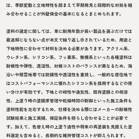
は、季節変動と立地特性を踏まえて早期発見と段階的な対処を組
み合わせることが外壁保全の基本になるとまとめられます。
塗料の選定に関しては、単に耐用年数が長い製品を選ぶだけでは
最適解にならない点が本文で繰り返し示されているため、用途と
下地特性に合わせて材料を決める必要があります。アクリル系、
ウレタン系、シリコン系、フッ素系、無機系といった各種塗料は
耐候性や弾性、透湿性、対候コストのバランスが異なるため、海
沿いや積雪地帯では防錆性や透湿性を重視し、一般的な居住地で
はコストパフォーマンスに優れたシリコン系を採用するなどの使
い分けが有効です。下地との相性や通気性、既存塗膜との相溶
性、上塗り時の塗膜厚管理や乾燥時間の制御といった施工条件も
塗料性能を左右するため、仕様を決める際にはメーカーの耐候性
試験結果と施工実績、保証条件を照らし合わせることが必要で
す。加えて、色替え時の上塗り適性や将来の再塗装を見据えた塗
料選定も含めると、長期的な維持管理コストが抑えられます。