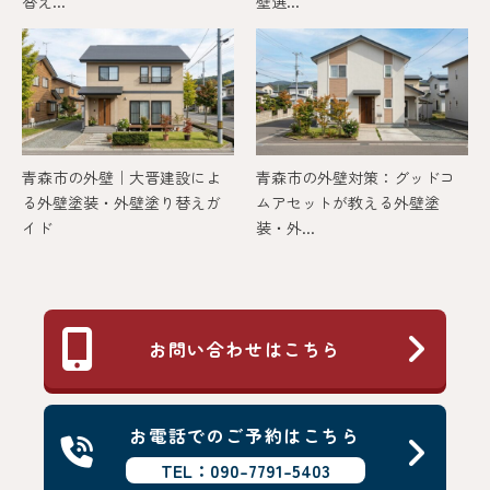
替え...
壁選...
青森市の外壁｜大晋建設によ
青森市の外壁対策：グッドコ
る外壁塗装・外壁塗り替えガ
ムアセットが教える外壁塗
イド
装・外...
お問い合わせはこちら
お電話でのご予約はこちら
TEL：090-7791-5403