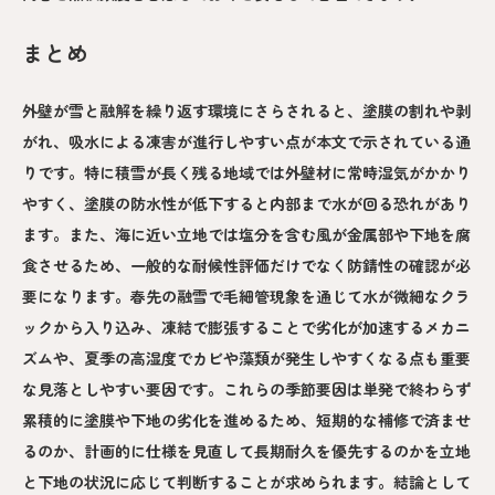
まとめ
外壁が雪と融解を繰り返す環境にさらされると、塗膜の割れや剥
がれ、吸水による凍害が進行しやすい点が本文で示されている通
りです。特に積雪が長く残る地域では外壁材に常時湿気がかかり
やすく、塗膜の防水性が低下すると内部まで水が回る恐れがあり
ます。また、海に近い立地では塩分を含む風が金属部や下地を腐
食させるため、一般的な耐候性評価だけでなく防錆性の確認が必
要になります。春先の融雪で毛細管現象を通じて水が微細なクラ
ックから入り込み、凍結で膨張することで劣化が加速するメカニ
ズムや、夏季の高湿度でカビや藻類が発生しやすくなる点も重要
な見落としやすい要因です。これらの季節要因は単発で終わらず
累積的に塗膜や下地の劣化を進めるため、短期的な補修で済ませ
るのか、計画的に仕様を見直して長期耐久を優先するのかを立地
と下地の状況に応じて判断することが求められます。結論として