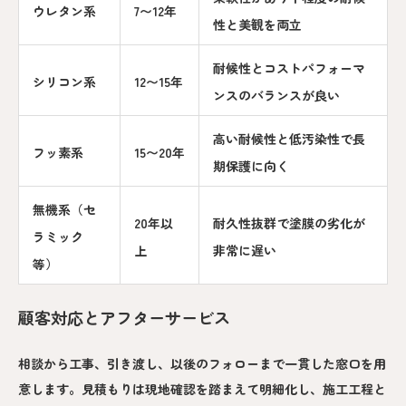
ウレタン系
7〜12年
性と美観を両立
耐候性とコストパフォーマ
シリコン系
12〜15年
ンスのバランスが良い
高い耐候性と低汚染性で長
フッ素系
15〜20年
期保護に向く
無機系（セ
20年以
耐久性抜群で塗膜の劣化が
ラミック
上
非常に遅い
等）
顧客対応とアフターサービス
相談から工事、引き渡し、以後のフォローまで一貫した窓口を用
意します。見積もりは現地確認を踏まえて明細化し、施工工程と