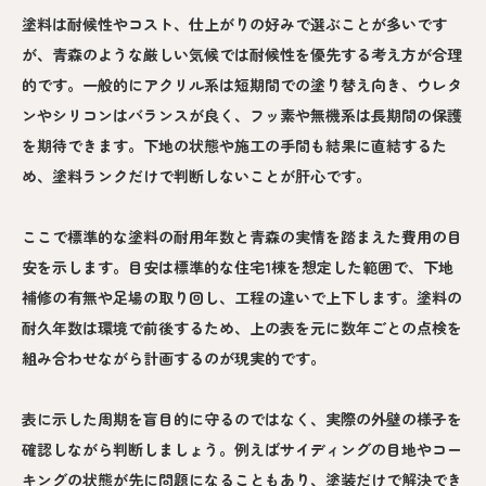
塗料は耐候性やコスト、仕上がりの好みで選ぶことが多いです
が、青森のような厳しい気候では耐候性を優先する考え方が合理
的です。一般的にアクリル系は短期間での塗り替え向き、ウレタ
ンやシリコンはバランスが良く、フッ素や無機系は長期間の保護
を期待できます。下地の状態や施工の手間も結果に直結するた
め、塗料ランクだけで判断しないことが肝心です。
ここで標準的な塗料の耐用年数と青森の実情を踏まえた費用の目
安を示します。目安は標準的な住宅1棟を想定した範囲で、下地
補修の有無や足場の取り回し、工程の違いで上下します。塗料の
耐久年数は環境で前後するため、上の表を元に数年ごとの点検を
組み合わせながら計画するのが現実的です。
表に示した周期を盲目的に守るのではなく、実際の外壁の様子を
確認しながら判断しましょう。例えばサイディングの目地やコー
キングの状態が先に問題になることもあり、塗装だけで解決でき