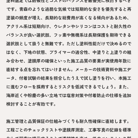
塗料選定では耐候性とコストのバランスを最優先に検討するべき
です。青森のような過酷な気候では短期的な安さを優先すると再
塗装の頻度が増え、長期的な総費用が高くなる傾向があるため、
アクリル系は短期向け、ウレタンやシリコンはコストと耐久性の
バランスが良い選択肢、フッ素や無機系は長期保護を期待できる
選択肢として扱うと無難です。ただし塗料性能だけで決めるので
はなく、下地の状態、プライマーの適合性、中塗りと上塗りの組
み合わせ、塗膜厚の確保といった施工品質の要素が実使用年数に
直結する点を忘れてはいけません。メーカーの技術資料や施工デ
ータ、付着試験の結果を照合したうえで試し塗りを行い、本施工
に進むフローを採用するとリスクを低減できるでしょう。また、
海岸近くや粉塵の多い立地では塩害対策や付着防止の仕様を追加
検討することが有効です。
施工管理と品質保証の仕組みづくりも耐久性確保に直結します。
工程ごとのチェックリストや塗膜厚測定、工事写真の記録を標準