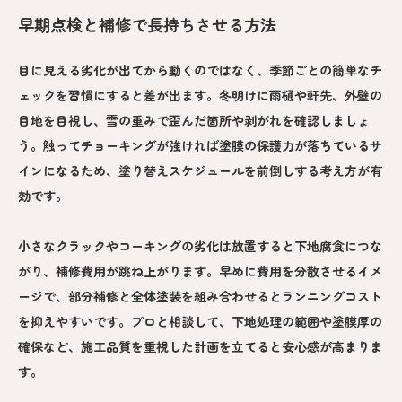
早期点検と補修で長持ちさせる方法
目に見える劣化が出てから動くのではなく、季節ごとの簡単なチ
ェックを習慣にすると差が出ます。冬明けに雨樋や軒先、外壁の
目地を目視し、雪の重みで歪んだ箇所や剥がれを確認しましょ
う。触ってチョーキングが強ければ塗膜の保護力が落ちているサ
インになるため、塗り替えスケジュールを前倒しする考え方が有
効です。
小さなクラックやコーキングの劣化は放置すると下地腐食につな
がり、補修費用が跳ね上がります。早めに費用を分散させるイメ
ージで、部分補修と全体塗装を組み合わせるとランニングコスト
を抑えやすいです。プロと相談して、下地処理の範囲や塗膜厚の
確保など、施工品質を重視した計画を立てると安心感が高まりま
す。