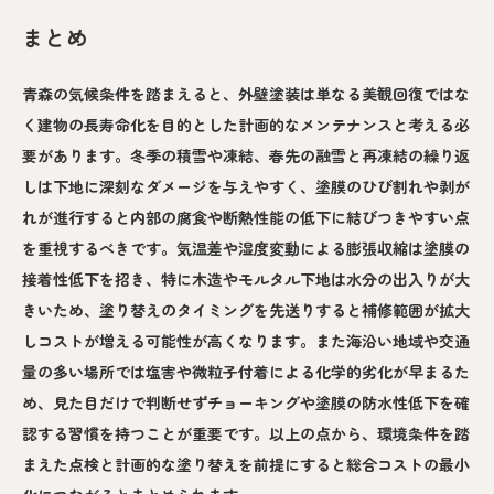
まとめ
青森の気候条件を踏まえると、外壁塗装は単なる美観回復ではな
く建物の長寿命化を目的とした計画的なメンテナンスと考える必
要があります。冬季の積雪や凍結、春先の融雪と再凍結の繰り返
しは下地に深刻なダメージを与えやすく、塗膜のひび割れや剥が
れが進行すると内部の腐食や断熱性能の低下に結びつきやすい点
を重視するべきです。気温差や湿度変動による膨張収縮は塗膜の
接着性低下を招き、特に木造やモルタル下地は水分の出入りが大
きいため、塗り替えのタイミングを先送りすると補修範囲が拡大
しコストが増える可能性が高くなります。また海沿い地域や交通
量の多い場所では塩害や微粒子付着による化学的劣化が早まるた
め、見た目だけで判断せずチョーキングや塗膜の防水性低下を確
認する習慣を持つことが重要です。以上の点から、環境条件を踏
まえた点検と計画的な塗り替えを前提にすると総合コストの最小