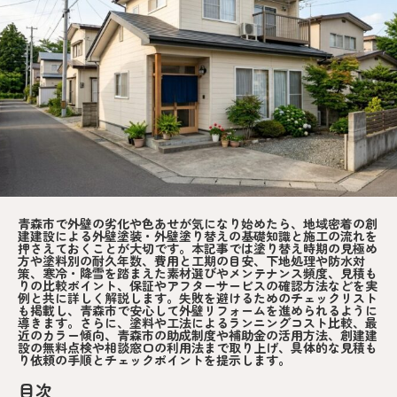
青森市で外壁の劣化や色あせが気になり始めたら、地域密着の創
建建設による外壁塗装・外壁塗り替えの基礎知識と施工の流れを
押さえておくことが大切です。本記事では塗り替え時期の見極め
方や塗料別の耐久年数、費用と工期の目安、下地処理や防水対
策、寒冷・降雪を踏まえた素材選びやメンテナンス頻度、見積も
りの比較ポイント、保証やアフターサービスの確認方法などを実
例と共に詳しく解説します。失敗を避けるためのチェックリスト
も掲載し、青森市で安心して外壁リフォームを進められるように
導きます。さらに、塗料や工法によるランニングコスト比較、最
近のカラー傾向、青森市の助成制度や補助金の活用方法、創建建
設の無料点検や相談窓口の利用法まで取り上げ、具体的な見積も
り依頼の手順とチェックポイントを提示します。
目次