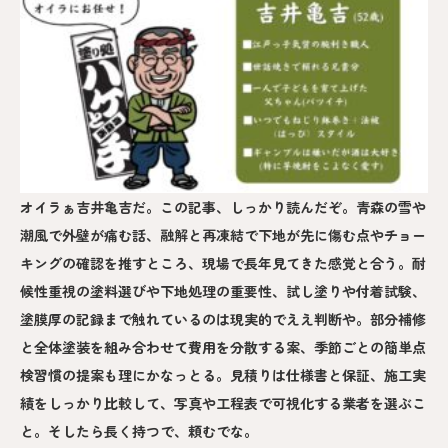
オイラぁ吉井亀吉だ。この記事、しっかり読んだぞ。青森の雪や
潮風で外壁が痛む話、融解と再凍結で下地が先に傷む点やチョー
キングの確認を推すところ、現場で長年見てきた感覚と合う。耐
候性重視の塗料選びや下地処理の重要性、試し塗りや付着試験、
塗膜厚の記録まで触れているのは現実的でええ判断や。部分補修
と全体塗装を組み合わせて費用を分散する案、季節ごとの簡単点
検習慣の提案も理にかなっとる。見積りは仕様書と保証、施工実
績をしっかり比較して、写真や工程表で可視化する業者を選ぶこ
と。そしたら長く持つで、頼むでな。