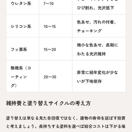
ウレタン系
7〜10
ひび割れ、光沢低下
色あせ、汚れの付着、
シリコン系
10〜15
チョーキング
微小な色あせ、長期に
フッ素系
15〜20
わたる光沢維持
無機系（コ
非常に経年変化が少な
ーティン
20〜30
いが下地依存
グ）
維持費と塗り替えサイクルの考え方
塗り替えは単なる見た目回復ではなく、建物の寿命を延ばす投資
と考えましょう。長持ちする塗料を選べば総合コストは下がる場