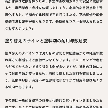
高所作業は危険を伴うため、脚立や点検用カメラで安全に観察す
るか、専門業者に点検を依頼しましょう。定期的な目視点検を習
慣化すると、初期の劣化段階で手を打てるため、下地補修や部分
塗装で済む確率が高くなります。長期的なコストも抑えられるこ
とを考えましょう。
塗り替えのサインと塗料別の耐用年数目安
塗り替えのタイミングは見た目の劣化と前回塗装からの経過年数
の両方で判断すると無駄が少なくなります。チョーキングや色む
らが出てから急いで塗り替える例が多いですが、塗料の種類によ
って耐用年数が変わるため、前回に使われた塗料を確認しましょ
う。気候や日照、海沿いの塩害地域かどうかで耐用年数は短くな
る傾向があります。
下の表は一般的な塗料の目安と代表的な劣化サインをまとめたも
のです。あくまで目安なので、現場の状態や下地の傷み具合を見