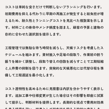
コストは単純な安さだけで判断しないプランニングを行います。
初期費用を抑える代わりに早期の再施工が発生すると総負担が増
えるため、耐久性とランニングコストを見比べた複数案を示しま
す。材料ごとの寿命やメンテ頻度を踏まえ、顧客の予算と建物の
目的に合わせた選択肢を提示します。
工程管理では無駄な待ち時間を減らし、天候リスクを考慮したス
ケジュールを組みます。資材搬入や足場の段取り、作業班の割り
振りを細かく調整し、段取り替えの回数を減らすことで工期短縮
と人件費の抑制を図ります。突発的な天候悪化には代替日程を準
備して工程遅延を最小化します。
コスト透明性を高めるために見積書は内訳を分かりやすく表示し
ます。追加工事や仕様変更が生じた場合はその影響を即座に試算
して提示し、判断材料を提供します。長期的な視点で費用対効果
を見る提案を行い、結果として総支出を抑える設計に寄与しま