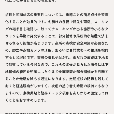
化につながるとまとめられます。
点検と初期対応の重要性については、季節ごとの簡易点検を習慣
化することが効果的です。冬明けの目視で軒先や雨樋、コーキン
グの継ぎ目を確認し、触ってチョーキングが出る箇所や小さなク
ラックを早期に発見することで、部分補修や局所的な処置で済ま
せられる可能性が高まります。高所の点検は安全対策が必要なた
め、脚立や点検カメラの活用、あるいは専門業者への依頼を検討
すると合理的です。塗膜の膨れや剥がれ、雨だれの痕跡は下地ま
で影響している合図なので、これらの兆候が見られた場合には下
地補修の範囲を明確にしたうえで全面塗装か部分補修かを判断す
ることが無駄を減らす近道になります。定期点検の記録を残して
おくと経過観察がしやすく、次回の塗り替え時期の根拠にもなり
ますので、点検周期と簡易チェック項目をあらかじめ設定してお
くことをおすすめします。