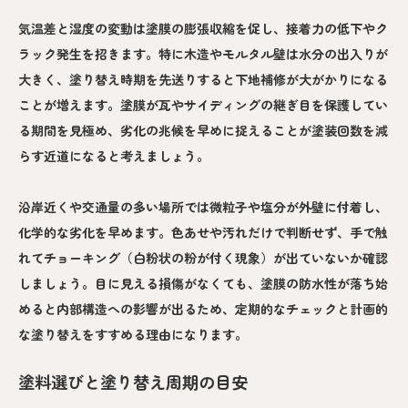
気温差と湿度の変動は塗膜の膨張収縮を促し、接着力の低下やク
ラック発生を招きます。特に木造やモルタル壁は水分の出入りが
大きく、塗り替え時期を先送りすると下地補修が大がかりになる
ことが増えます。塗膜が瓦やサイディングの継ぎ目を保護してい
る期間を見極め、劣化の兆候を早めに捉えることが塗装回数を減
らす近道になると考えましょう。
沿岸近くや交通量の多い場所では微粒子や塩分が外壁に付着し、
化学的な劣化を早めます。色あせや汚れだけで判断せず、手で触
れてチョーキング（白粉状の粉が付く現象）が出ていないか確認
しましょう。目に見える損傷がなくても、塗膜の防水性が落ち始
めると内部構造への影響が出るため、定期的なチェックと計画的
な塗り替えをすすめる理由になります。
塗料選びと塗り替え周期の目安