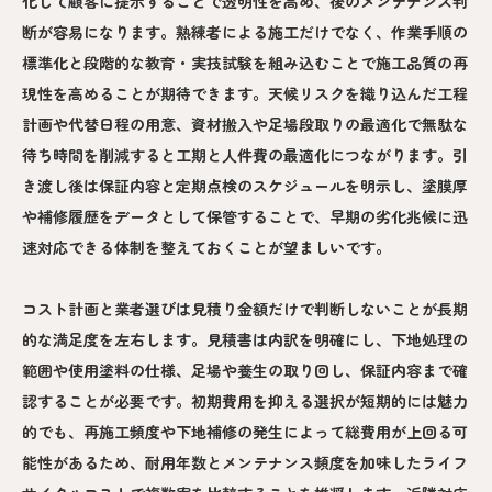
化して顧客に提示することで透明性を高め、後のメンテナンス判
断が容易になります。熟練者による施工だけでなく、作業手順の
標準化と段階的な教育・実技試験を組み込むことで施工品質の再
現性を高めることが期待できます。天候リスクを織り込んだ工程
計画や代替日程の用意、資材搬入や足場段取りの最適化で無駄な
待ち時間を削減すると工期と人件費の最適化につながります。引
き渡し後は保証内容と定期点検のスケジュールを明示し、塗膜厚
や補修履歴をデータとして保管することで、早期の劣化兆候に迅
速対応できる体制を整えておくことが望ましいです。
コスト計画と業者選びは見積り金額だけで判断しないことが長期
的な満足度を左右します。見積書は内訳を明確にし、下地処理の
範囲や使用塗料の仕様、足場や養生の取り回し、保証内容まで確
認することが必要です。初期費用を抑える選択が短期的には魅力
的でも、再施工頻度や下地補修の発生によって総費用が上回る可
能性があるため、耐用年数とメンテナンス頻度を加味したライフ