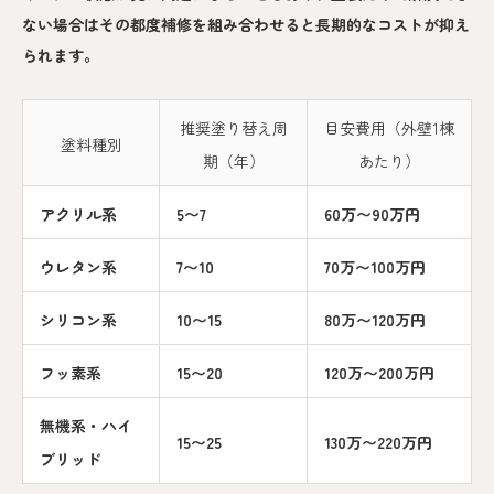
ない場合はその都度補修を組み合わせると長期的なコストが抑え
られます。
推奨塗り替え周
目安費用（外壁1棟
塗料種別
期（年）
あたり）
アクリル系
5〜7
60万〜90万円
ウレタン系
7〜10
70万〜100万円
シリコン系
10〜15
80万〜120万円
フッ素系
15〜20
120万〜200万円
無機系・ハイ
15〜25
130万〜220万円
ブリッド